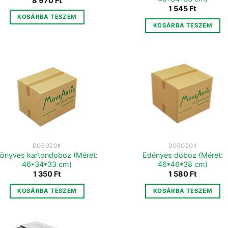
8 970
Ft
1 545
Ft
KOSÁRBA TESZEM
KOSÁRBA TESZEM
DOBOZOK
DOBOZOK
önyves kartondoboz (Méret:
Edényes doboz (Méret:
46*34*33 cm)
46*46*38 cm)
1 350
Ft
1 580
Ft
KOSÁRBA TESZEM
KOSÁRBA TESZEM