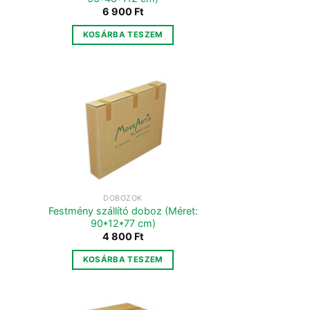
6 900
Ft
KOSÁRBA TESZEM
DOBOZOK
Festmény szállító doboz (Méret:
90*12*77 cm)
4 800
Ft
KOSÁRBA TESZEM