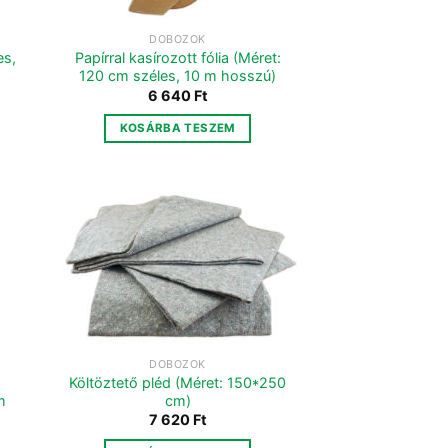
DOBOZOK
es,
Papírral kasírozott fólia (Méret:
120 cm széles, 10 m hosszú)
6 640
Ft
KOSÁRBA TESZEM
DOBOZOK
a
Költöztető pléd (Méret: 150*250
m
cm)
7 620
Ft