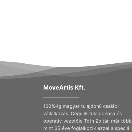
MoveArtis Kft.
100%-ig magyar tulajdonú családi
vállalkozás. Cégünk tulajdonosa és
operatív vezetője Tóth Zoltán már több
mint 35 éve foglalkozik ezzel a speciáli