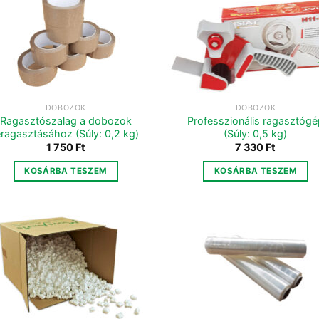
DOBOZOK
DOBOZOK
Ragasztószalag a dobozok
Professzionális ragasztógé
eragasztásához (Súly: 0,2 kg)
(Súly: 0,5 kg)
1 750
Ft
7 330
Ft
KOSÁRBA TESZEM
KOSÁRBA TESZEM