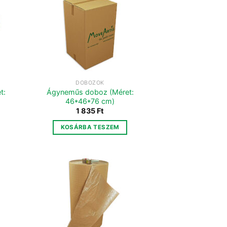
DOBOZOK
t:
Ágyneműs doboz (Méret:
46*46*76 cm)
1 835
Ft
KOSÁRBA TESZEM