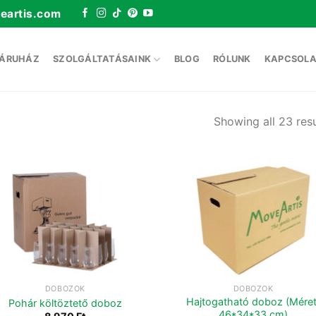
eartis.com
ÁRUHÁZ
SZOLGÁLTATÁSAINK
BLOG
RÓLUNK
KAPCSOLA
Showing all 23 resu
DOBOZOK
DOBOZOK
Hajtogatható doboz (Méret
Pohár költöztető doboz
46*34*33 cm)