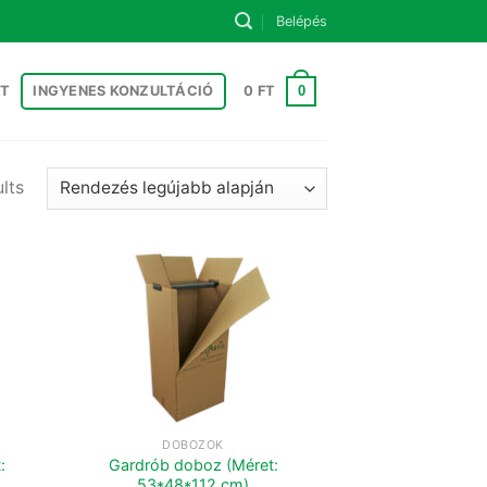
Belépés
0
T
INGYENES KONZULTÁCIÓ
0
FT
lts
DOBOZOK
:
Gardrób doboz (Méret:
53*48*112 cm)