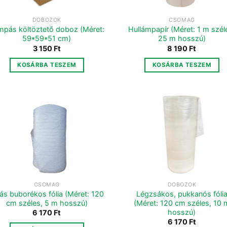
DOBOZOK
CSOMAG
mpás költöztető doboz (Méret:
Hullámpapír (Méret: 1 m szél
59*59*51 cm)
25 m hosszú)
3 150
Ft
8 190
Ft
KOSÁRBA TESZEM
KOSÁRBA TESZEM
CSOMAG
DOBOZOK
iás buborékos fólia (Méret: 120
Légzsákos, pukkanós fóli
cm széles, 5 m hosszú)
(Méret: 120 cm széles, 10 
hosszú)
6 170
Ft
6 170
Ft