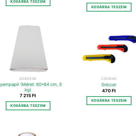
KOSÁRBA TESZEM
KOSÁRBA TESZEM
DOBOZOK
CSOMAG
lyempapír (Méret: 60*84 cm, 5
Sniccer
kg)
470
Ft
7 215
Ft
KOSÁRBA TESZEM
KOSÁRBA TESZEM