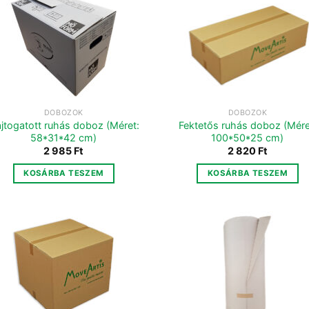
DOBOZOK
DOBOZOK
jtogatott ruhás doboz (Méret:
Fektetős ruhás doboz (Mére
58*31*42 cm)
100*50*25 cm)
2 985
Ft
2 820
Ft
KOSÁRBA TESZEM
KOSÁRBA TESZEM