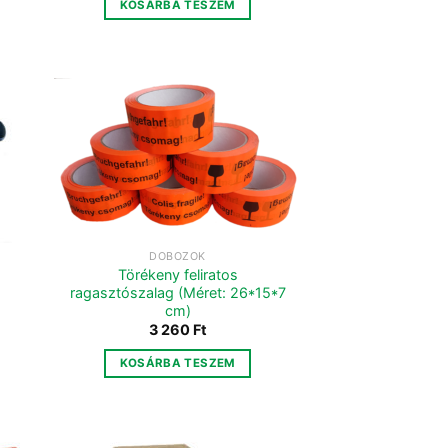
KOSÁRBA TESZEM
DOBOZOK
Törékeny feliratos
ragasztószalag (Méret: 26*15*7
cm)
3 260
Ft
KOSÁRBA TESZEM