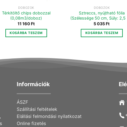
DOBOZOK
DOBOZOK
Térkitöltő chips dobozzal
Sztreccs, nyújtható fólia
(0,08m3/doboz)
(Szélessége 50 cm, Súly: 2,5
11 160
Ft
5 035
Ft
KOSÁRBA TESZEM
KOSÁRBA TESZEM
Információk
El
ÁSZF
Szállítási feltételek
,
Elállási felmondási nyilatkozat
s
Online fizetés