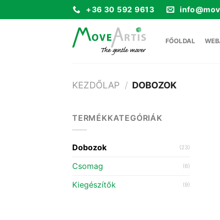
Skip
+36 30 592 9613
info@mov
to
content
FŐOLDAL
WEB
KEZDŐLAP
/
DOBOZOK
TERMÉKKATEGÓRIÁK
Dobozok
(23)
Csomag
(6)
Kiegészítők
(9)