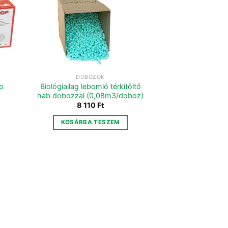
DOBOZOK
p
Biológiailag lebomló térkitöltő
hab dobozzal (0,08m3/doboz)
8 110
Ft
KOSÁRBA TESZEM