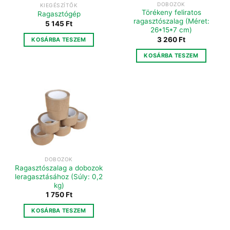
DOBOZOK
KIEGÉSZÍTŐK
Törékeny feliratos
Ragasztógép
ragasztószalag (Méret:
5 145
Ft
26*15*7 cm)
3 260
Ft
KOSÁRBA TESZEM
KOSÁRBA TESZEM
DOBOZOK
Ragasztószalag a dobozok
leragasztásához (Súly: 0,2
kg)
1 750
Ft
KOSÁRBA TESZEM