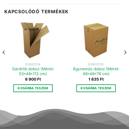
KAPCSOLÓDÓ TERMÉKEK
DOBOZOK
DOBOZOK
Gardrób doboz (Méret:
Ágyneműs doboz (Méret:
53*48*112 cm)
46*46*76 cm)
nt
6 900
Ft
1 835
Ft
KOSÁRBA TESZEM
KOSÁRBA TESZEM
.