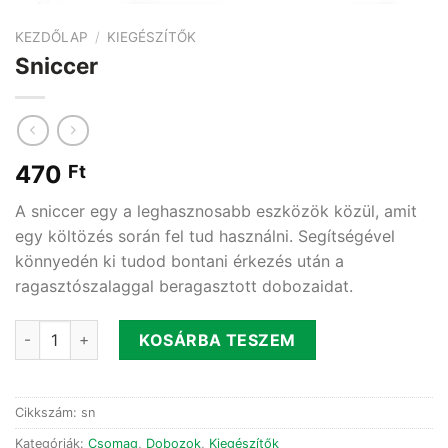
KEZDŐLAP
/
KIEGÉSZÍTŐK
Sniccer
470
Ft
A sniccer egy a leghasznosabb eszközök közül, amit
egy költözés során fel tud használni. Segítségével
könnyedén ki tudod bontani érkezés után a
ragasztószalaggal beragasztott dobozaidat.
Sniccer mennyiség
KOSÁRBA TESZEM
Cikkszám:
sn
Kategóriák:
Csomag
,
Dobozok
,
Kiegészítők