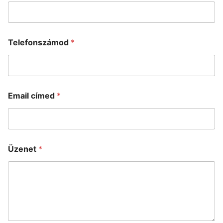
Telefonszámod
*
Email címed
*
a
Üzenet
*
Ü
z
e
n
e
t
Ü
z