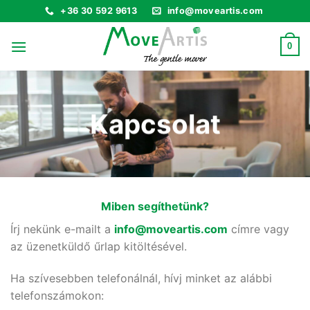
Skip
+36 30 592 9613
info@moveartis.com
to
content
0
Kapcsolat
Miben segíthetünk?
Írj nekünk e-mailt a
info@moveartis.com
címre vagy
az üzenetküldő űrlap kitöltésével.
Ha szívesebben telefonálnál, hívj minket az alábbi
telefonszámokon: