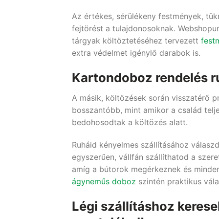
Az értékes, sérülékeny festmények, tük
fejtörést a tulajdonosoknak. Webshopun
tárgyak költöztetéséhez tervezett
fest
extra védelmet igénylő darabok is.
Kartondoboz rendelés r
A másik, költözések során visszatérő 
bosszantóbb, mint amikor a család telje
bedohosodtak a költözés alatt.
Ruháid kényelmes szállításához válasz
egyszerűen, vállfán szállíthatod a szere
amíg a bútorok megérkeznek és minden 
ágyneműs doboz
szintén praktikus vála
Légi szállításhoz kere