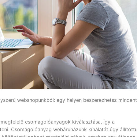
gyszerű webshopunkból: egy helyen beszerezhetsz mindent
a megfelelő csomagolóanyagok kiválasztása, így a
eni. Csomagolóanyag webáruházunk kínálatát úgy állított
 költöztető dobozt megtaláld nálunk, amelyre egy átlagos