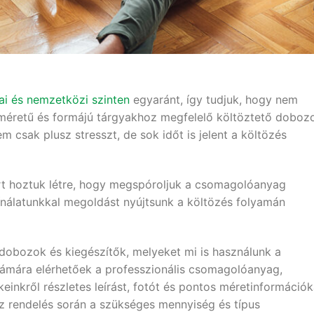
ai és nemzetközi szinten
egyaránt, így tudjuk, hogy nem
 méretű és formájú tárgyakhoz megfelelő költöztető doboz
m csak plusz stresszt, de sok időt is jelent a költözés
 hoztuk létre, hogy megspóroljuk a csomagolóanyag
kínálatunkkal megoldást nyújtsunk a költözés folyamán
dobozok és kiegészítők, melyeket mi is használunk a
ámára elérhetőek a professzionális csomagolóanyag,
nkről részletes leírást, fotót és pontos méretinformációk
z rendelés során a szükséges mennyiség és típus