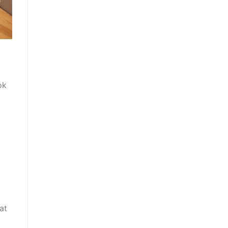
ok
at