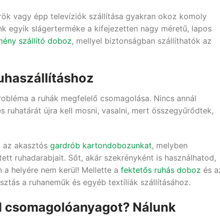
rök vagy épp televíziók szállítása gyakran okoz komoly
k egyik slágerterméke a kifejezetten nagy méretű, lapos
mény szállító doboz
, mellyel biztonságban szállíthatók az
uhaszállításhoz
probléma a ruhák megfelelő csomagolása. Nincs annál
s ruhatárát újra kell mosni, vasalni, mert összegyűrődtek,
d az akasztós
gardrób kartondobozunkat
, melyben
tett ruhadarabjait. Sőt, akár szekrényként is használhatod,
a helyére nem kerül! Mellette a
fektetős ruhás doboz
és a
sztás a ruhaneműk és egyéb textíliák szállításához.
sel csomagolóanyagot? Nálunk