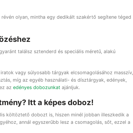
a révén olyan, mintha egy dedikált szakértő segítene téged
tözéshez
yaránt találsz sztenderd és speciális méretű, alakú
 iratok vagy súlyosabb tárgyak elcsomagolásához masszív,
sztás, míg az egyéb használati- és dísztárgyak, edények,
hez az
edényes dobozunkat
ajánljuk.
stmény? Itt a képes doboz!
s költöztető dobozt is, hiszen minél jobban illeszkedik a
rgyéhoz, annál egyszerűbb lesz a csomagolás, sőt, ezzel a