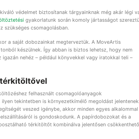
g kiváló védelmet biztosítanak tárgyainknak még akár légi v
ltöztetési
gyakorlatunk során komoly jártasságot szerezt
oz szükséges csomagolásban.
ikor a saját dobozainkat megterveztük. A MoveArtis
tonból készülnek. Így abban is biztos lehetsz, hogy nem
igazán nehéz – például könyvekkel vagy iratokkal teli –
térkitöltővel
 költözéshez felhasznált csomagolóanyagok
ilyen tekintetben is környezetkímélő megoldást jelentenek
egítségét veszed igénybe, akkor minden egyes alkalommal
 elszállításáról is gondoskodunk. A papírdobozokat és a
osztálható térkitöltőt kombinálva jelentősen csökkenthető