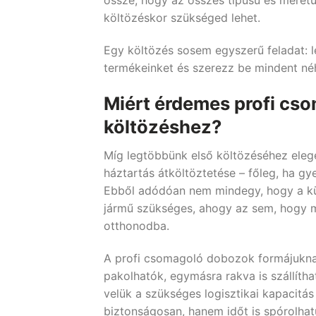
költözéskor szükséged lehet.
Egy költözés sosem egyszerű feladat: 
termékeinket és szerezz be mindent néh
Miért érdemes profi cs
költözéshez?
Míg legtöbbünk első költözéséhez eleg
háztartás átköltöztetése – főleg, ha gy
Ebből adódóan nem mindegy, hogy a kü
jármű szükséges, ahogy az sem, hogy m
otthonodba.
A profi csomagoló dobozok formájuknak
pakolhatók, egymásra rakva is szállít
velük a szükséges logisztikai kapacitás
biztonságosan, hanem időt is spórolhat