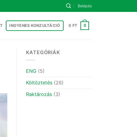
Belépés
0
T
INGYENES KONZULTÁCIÓ
0
FT
KATEGÓRIÁK
ENG
(5)
Költöztetés
(26)
Raktározás
(3)