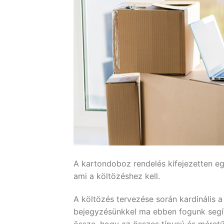
A kartondoboz rendelés kifejezetten e
ami a költözéshez kell.
A költözés tervezése során kardinális 
bejegyzésünkkel ma ebben fogunk segít
össze, hogy az összes típusú és méretű