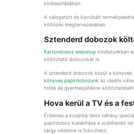
kiválasztásában.
A válogatott és kipróbált termékpalett
költözés megtervezésében.
Sztenderd dobozok köl
Kartondoboz webshop
kínálatunkban eg
költöztető dobozokat is.
A sztenderd dobozok közül a könyvek,
könyves papírdobozunk
az ideális vála
fotók és gyermekjátékok költöztetésé
Hova kerül a TV és a fe
Érdemes a kosárba tenni néhány speciáli
papírdoboz kialakítása a szállítandó tá
tárgy védelme is fokozható.