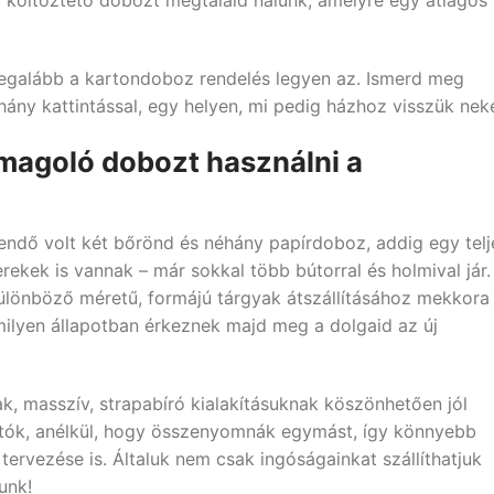
legalább a kartondoboz rendelés legyen az. Ismerd meg
ány kattintással, egy helyen, mi pedig házhoz visszük nek
omagoló dobozt használni a
endő volt két bőrönd és néhány papírdoboz, addig egy telj
erekek is vannak – már sokkal több bútorral és holmival jár.
lönböző méretű, formájú tárgyak átszállításához mekkora
ilyen állapotban érkeznek majd meg a dolgaid az új
, masszív, strapabíró kialakításuknak köszönhetően jól
hatók, anélkül, hogy összenyomnák egymást, így könnyebb
 tervezése is. Általuk nem csak ingóságainkat szállíthatjuk
unk!