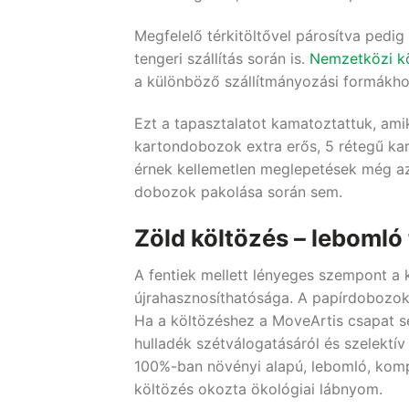
Megfelelő térkitöltővel párosítva pedi
tengeri szállítás során is.
Nemzetközi kö
a különböző szállítmányozási formákh
Ezt a tapasztalatot kamatoztattuk, am
kartondobozok extra erős, 5 rétegű kar
érnek kellemetlen meglepetések még az 
dobozok pakolása során sem.
Zöld költözés – lebomló 
A fentiek mellett lényeges szempont a
újrahasznosíthatósága. A papírdobozok 
Ha a költözéshez a MoveArtis csapat s
hulladék szétválogatásáról és szelektív
100%-ban növényi alapú, lebomló, komp
költözés okozta ökológiai lábnyom.