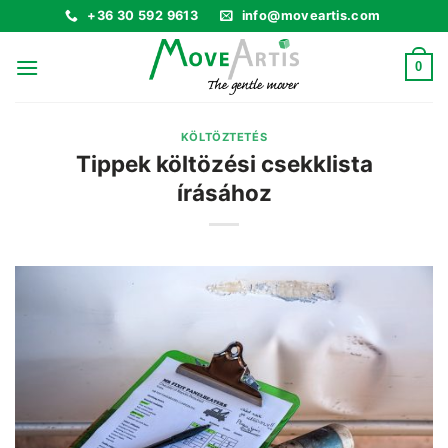
Skip
+36 30 592 9613
info@moveartis.com
to
content
0
KÖLTÖZTETÉS
Tippek költözési csekklista
írásához