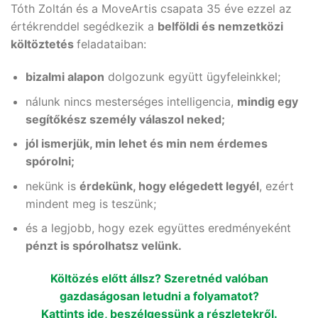
Tóth Zoltán és a MoveArtis csapata 35 éve ezzel az
értékrenddel segédkezik a
belföldi és nemzetközi
költöztetés
feladataiban:
bizalmi alapon
dolgozunk együtt ügyfeleinkkel;
nálunk nincs mesterséges intelligencia,
mindig egy
segítőkész személy válaszol neked;
jól ismerjük, min lehet és min nem érdemes
spórolni;
nekünk is
érdekünk, hogy elégedett legyél
, ezért
mindent meg is teszünk;
és a legjobb, hogy ezek együttes eredményeként
pénzt is spórolhatsz velünk.
Költözés előtt állsz? Szeretnéd valóban
gazdaságosan letudni a folyamatot?
Kattints ide, beszélgessünk a részletekről.