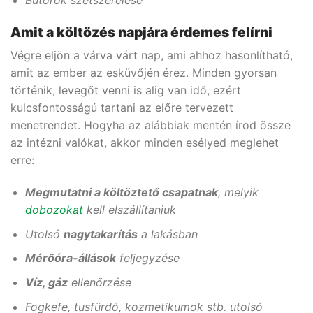
Bútorok szétszerelése
Amit a költözés napjára érdemes felírni
Végre eljön a várva várt nap, ami ahhoz hasonlítható,
amit az ember az esküvőjén érez. Minden gyorsan
történik, levegőt venni is alig van idő, ezért
kulcsfontosságú tartani az előre tervezett
menetrendet. Hogyha az alábbiak mentén írod össze
az intézni valókat, akkor minden esélyed meglehet
erre:
Megmutatni a költöztető csapatnak
, melyik
dobozokat
kell elszállítaniuk
Utolsó
nagytakarítás
a lakásban
Mérőóra-állások
feljegyzése
Víz, gáz
ellenőrzése
Fogkefe, tusfürdő, kozmetikumok stb. utolsó