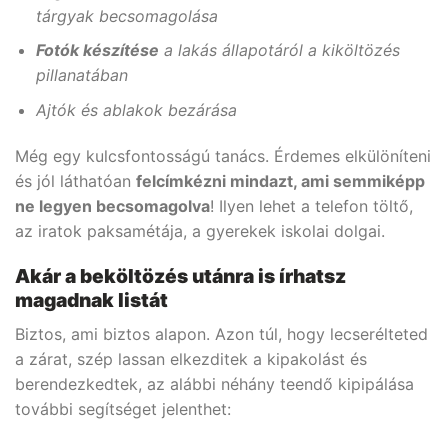
tárgyak becsomagolása
Fotók készítése
a lakás állapotáról a kiköltözés
pillanatában
Ajtók és ablakok bezárása
Még egy kulcsfontosságú tanács. Érdemes elkülöníteni
és jól láthatóan
felcímkézni mindazt, ami semmiképp
ne legyen becsomagolva
! Ilyen lehet a telefon töltő,
az iratok paksamétája, a gyerekek iskolai dolgai.
Akár a beköltözés utánra is írhatsz
magadnak listát
Biztos, ami biztos alapon. Azon túl, hogy lecserélteted
a zárat, szép lassan elkezditek a kipakolást és
berendezkedtek, az alábbi néhány teendő kipipálása
további segítséget jelenthet: