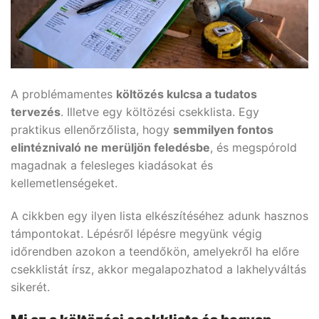
A problémamentes
költözés kulcsa a tudatos
tervezés
. Illetve egy költözési csekklista. Egy
praktikus ellenőrzőlista, hogy
semmilyen fontos
elintéznivaló ne merüljön feledésbe
, és megspórold
magadnak a felesleges kiadásokat és
kellemetlenségeket.
A cikkben egy ilyen lista elkészítéséhez adunk hasznos
támpontokat. Lépésről lépésre megyünk végig
időrendben azokon a teendőkön, amelyekről ha előre
csekklistát írsz, akkor megalapozhatod a lakhelyváltás
sikerét.