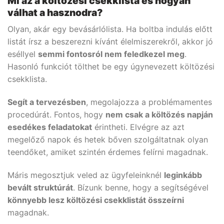
Mi az a költözési csekklista és hogyan
válhat a hasznodra?
Olyan, akár egy bevásárlólista. Ha boltba indulás előtt
listát írsz a beszerezni kívánt élelmiszerekről, akkor jó
eséllyel
semmi fontosról nem feledkezel meg
.
Hasonló funkciót tölthet be egy úgynevezett költözési
csekklista.
Segít a tervezésben
, megolajozza a problémamentes
procedúrát. Fontos, hogy
nem csak a költözés napján
esedékes feladatokat
érintheti. Elvégre az azt
megelőző napok és hetek bőven szolgáltatnak olyan
teendőket, amiket szintén érdemes felírni magadnak.
Máris megosztjuk veled az ügyfeleinknél
leginkább
bevált struktúrát
. Bízunk benne, hogy a segítségével
könnyebb lesz költözési csekklistát összeírni
magadnak.