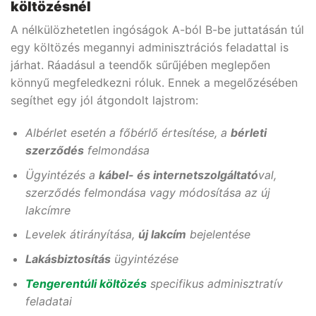
költözésnél
A nélkülözhetetlen ingóságok A-ból B-be juttatásán túl
egy költözés megannyi adminisztrációs feladattal is
járhat. Ráadásul a teendők sűrűjében meglepően
könnyű megfeledkezni róluk. Ennek a megelőzésében
segíthet egy jól átgondolt lajstrom:
Albérlet esetén a főbérlő értesítése, a
bérleti
szerződés
felmondása
Ügyintézés a
kábel- és internetszolgáltató
val,
szerződés felmondása vagy módosítása az új
lakcímre
Levelek átirányítása,
új lakcím
bejelentése
Lakásbiztosítás
ügyintézése
Tengerentúli költözés
specifikus adminisztratív
feladatai