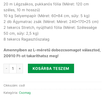
20 m Légzsákos, pukkanós fólia (Méret: 120 cm
széles, 10 m hosszú)
10 kg Selyempapír (Méret: 60*84 cm, súly: 5 kg)
2 db Ágymatrac zsák (Méret: Méret: 240*170*25 cm)
2 tekercs Stretch, nyújtható fólia (Méret: Szélessége
50 cm, súly: 2,5 kg)
8 tekercs Ragasztószalag
Amennyiben az L-méretű dobozcsomagot választod,
20910 Ft-ot takaríthatsz meg!
L – méretű dobozcsomag, egyben kedvezőbb! mennyiség
KOSÁRBA TESZEM
Cikkszám:
csdl
Kategória:
Csomag