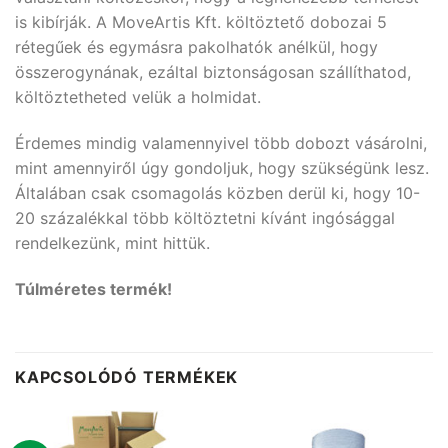
is kibírják. A MoveArtis Kft. költöztető dobozai 5
rétegűek és egymásra pakolhatók anélkül, hogy
összerogynának, ezáltal biztonságosan szállíthatod,
költöztetheted velük a holmidat.
Érdemes mindig valamennyivel több dobozt vásárolni,
mint amennyiről úgy gondoljuk, hogy szükségünk lesz.
Általában csak csomagolás közben derül ki, hogy 10-
20 százalékkal több költöztetni kívánt ingósággal
rendelkezünk, mint hittük.
Túlméretes termék!
KAPCSOLÓDÓ TERMÉKEK