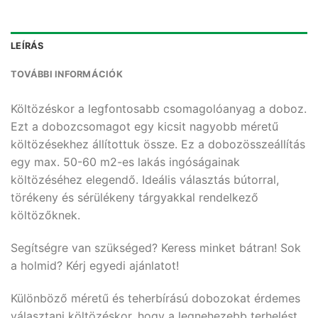
LEÍRÁS
TOVÁBBI INFORMÁCIÓK
Költözéskor a legfontosabb csomagolóanyag a doboz.
Ezt a dobozcsomagot egy kicsit nagyobb méretű
költözésekhez állítottuk össze. Ez a dobozösszeállítás
egy max. 50-60 m2-es lakás ingóságainak
költözéséhez elegendő. Ideális választás bútorral,
törékeny és sérülékeny tárgyakkal rendelkező
költözőknek.
Segítségre van szükséged? Keress minket bátran! Sok
a holmid? Kérj egyedi ajánlatot!
Különböző méretű és teherbírású dobozokat érdemes
választani költözéskor, hogy a legnehezebb terhelést