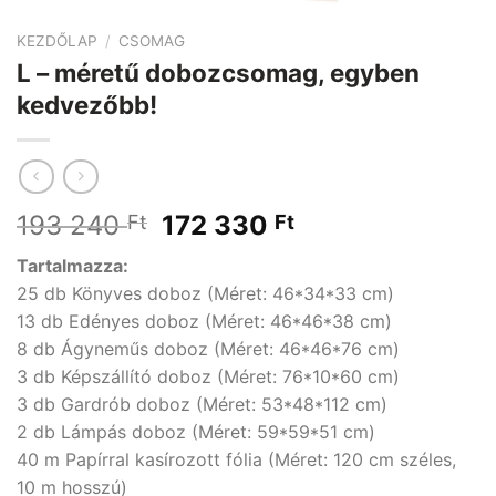
KEZDŐLAP
/
CSOMAG
L – méretű dobozcsomag, egyben
kedvezőbb!
Original
Current
193 240
172 330
Ft
Ft
price
price
Tartalmazza:
was:
is:
25 db Könyves doboz (Méret: 46*34*33 cm)
193
172
13 db Edényes doboz (Méret: 46*46*38 cm)
240 Ft.
330 Ft.
8 db Ágyneműs doboz (Méret: 46*46*76 cm)
3 db Képszállító doboz (Méret: 76*10*60 cm)
3 db Gardrób doboz (Méret: 53*48*112 cm)
2 db Lámpás doboz (Méret: 59*59*51 cm)
40 m Papírral kasírozott fólia (Méret: 120 cm széles,
10 m hosszú)