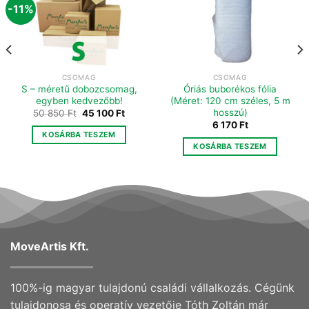
-11%
CSOMAG
CSOMAG
S – méretű dobozcsomag,
Óriás buborékos fólia
egyben kedvezőbb!
(Méret: 120 cm széles, 5 m
hosszú)
Original
Current
50 850
Ft
45 100
Ft
price
price
6 170
Ft
was:
is:
KOSÁRBA TESZEM
50
45
KOSÁRBA TESZEM
850 Ft.
100 Ft.
MoveArtis Kft.
100%-ig magyar tulajdonú családi vállalkozás. Cégünk
tulajdonosa és operatív vezetője Tóth Zoltán már